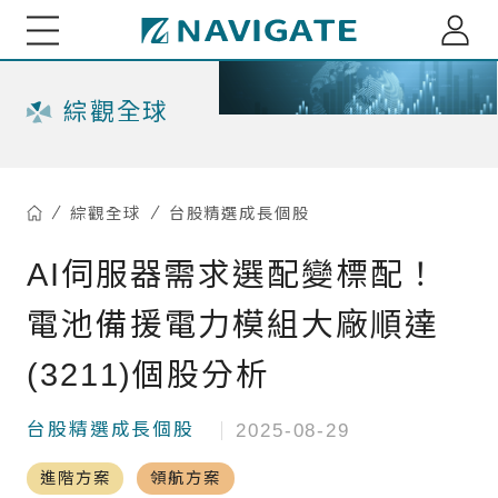
展新證券投資顧問股份有限公司 Navigate Investmen
關於我們
綜觀全球
專家觀點
綜觀全球
台股精選成長個股
每月市場趨勢剖析
綜觀全球
AI伺服器需求選配變標配！
小老闆投資瞭望台
全球資金流向脈動
電池備援電力模組大廠順達
小老闆聊商業萬象
基金資訊
台股基金ETF觀測
(3211)個股分析
多重資產投組建議
海外股債ETF觀測
重大訊息
台股精選成長個股
2025-08-29
精選台股投組建議
深綠基金績效掃描
進階方案
領航方案
訂閱介紹