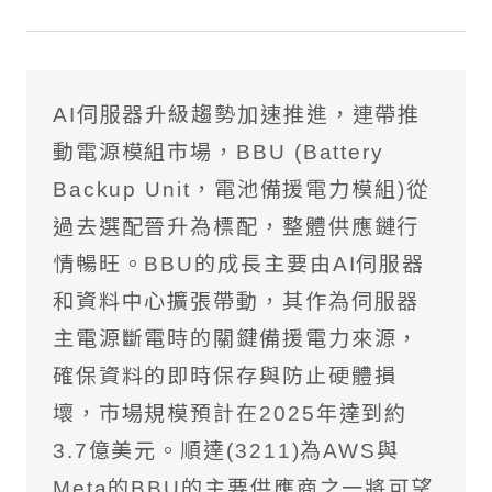
境外基金流向掃描
國際焦點黑馬個股
AI伺服器升級趨勢加速推進，連帶推
台股精選成長個股
動電源模組市場，BBU (Battery
國際名家深度觀察
Backup Unit，電池備援電力模組)從
過去選配晉升為標配，整體供應鏈行
全球不動產面面觀
情暢旺。BBU的成長主要由AI伺服器
聰明投資從這開始
和資料中心擴張帶動，其作為伺服器
主電源斷電時的關鍵備援電力來源，
確保資料的即時保存與防止硬體損
壞，市場規模預計在2025年達到約
3.7億美元。順達(3211)為AWS與
Meta的BBU的主要供應商之一將可望