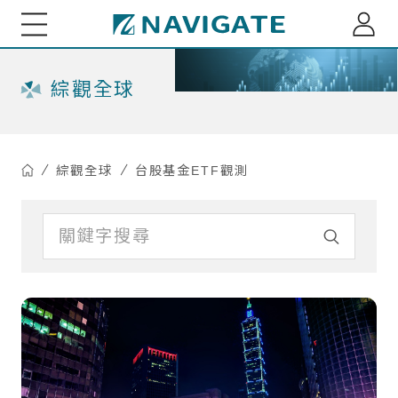
展新證券投資顧問股份有限公司 Navigate Investmen
關於我們
綜觀全球
專家觀點
綜觀全球
台股基金ETF觀測
每月市場趨勢剖析
綜觀全球
小老闆投資瞭望台
全球資金流向脈動
小老闆聊商業萬象
基金資訊
台股基金ETF觀測
多重資產投組建議
海外股債ETF觀測
重大訊息
精選台股投組建議
深綠基金績效掃描
訂閱介紹