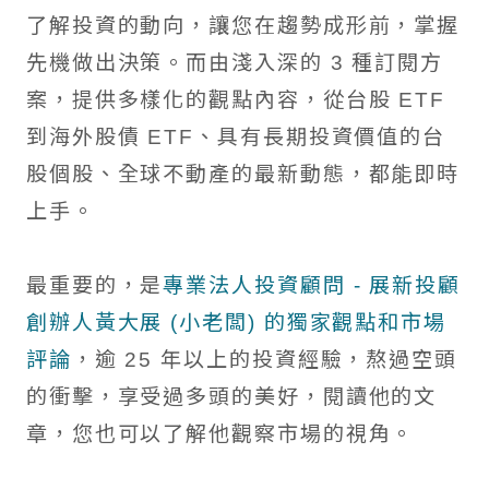
境外基金流向掃描
了解投資的動向，讓您在趨勢成形前，掌握
先機做出決策。而由淺入深的 3 種訂閱方
國際焦點黑馬個股
案，提供多樣化的觀點內容，從台股 ETF
台股精選成長個股
到海外股債 ETF、具有長期投資價值的台
股個股、全球不動產的最新動態，都能即時
國際名家深度觀察
上手。
全球不動產面面觀
聰明投資從這開始
最重要的，是
專業法人投資顧問 - 展新投顧
創辦人黃大展 (小老闆) 的獨家觀點和市場
評論
，逾 25 年以上的投資經驗，熬過空頭
的衝擊，享受過多頭的美好，閱讀他的文
章，您也可以了解他觀察市場的視角。