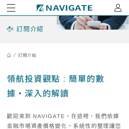
展新證券投資顧問股份有限公司 Navigate Investmen
關於我們
訂閱介紹
專家觀點
訂閱介紹
每月市場趨勢剖析
綜觀全球
小老闆投資瞭望台
領航投資觀點 : 簡單的數
全球資金流向脈動
小老闆聊商業萬象
基金資訊
據‧深入的解讀
台股基金ETF觀測
多重資產投組建議
海外股債ETF觀測
重大訊息
精選台股投組建議
歡迎來到 NAVIGATE，在這裡，我們依據
深綠基金績效掃描
金融市場資產價格變化，系統性的整理讓您
訂閱介紹