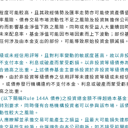
程度可能較高，且其政經情勢及匯率走勢亦可能使資產價
率風險、債券交易市場流動性不足之風險及投資無擔保公
約而影響基金淨值下跌之風險，同時或有受益人大量贖回
未來配息率，基金淨值可能因市場因素而上下波動；部份
任何涉及由本金支出的部份，可能導致原始投資金額減損
級或未經信用評等，且對利率變動的敏感度甚高，故以非
不支付本金、利息或破產而蒙受虧損。以非投資等級債券
合過高之比重。上述債券基金主要係投資於非投資等級債
券，由於非投資等級債券之信用評等未達投資等級或未經
降，或債券發行機構違約不支付本金、利息或破產而蒙受虧
高之比重。
券(以下簡稱Rule 144A 債券)之投資總金額不得超過本基金
特別要求，同時僅有合格機構投資者可以參與該市場，該
動性較大之風險。
人應瞭解並承擔交易可能產生之損益，且最大可能損失達
金交易所生紛爭，台端得先向本公司申訴，如不接受前開