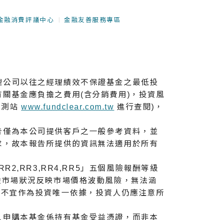
金融消費評議中心
金融友善服務專區
理公司以往之經理績效不保證基金之最低投
關基金應負擔之費用(含分銷費用)，投資風
觀測站
www.fundclear.com.tw
進行查閱)，
告僅為本公司提供客戶之一般參考資料，並
求，故本報告所提供的資訊無法適用於所有
,RR3,RR4,RR5」五個風險報酬等級
般市場狀況反映市場價格波動風險，無法涵
，不宜作為投資唯⼀依據，投資人仍應注意所
人申購本基金係持有基金受益憑證，而非本