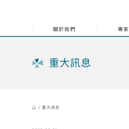
展新證券投資顧問股份有限公司 Navigate Investment Consu
關於我們
專家
每月市
重大訊息
小老闆
小老闆
多重資
精選台
重大訊息