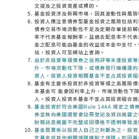
文提及之投資資產或標的。
基金投資涉及新興市場，因其波動性與風險
投資人應注意債券型基金投資之風險包括利
債券交易市場流動性不足及定期存單提前解
率不代表基金報酬率，且過去配息率不代表
金之配息可能由基金的收益或本金中支付，
站，投資人可至網站上查詢。
由於非投資等級債券之信用評等未達投資等
升、市場流動性下降，或債券發行機構違約
資人，投資人投資相關基金不宜占其投資組
基金有主要係投資於非投資等級之高風險債
本基金可 能會因利率上升、市場流動性下
人。投資人投資本基金不宜占其投資組合過
基金投資於符合美國Rule 144A 規定之債
券並無向美國證管會註冊登記及資訊揭露之
財務訊息揭露不完整或因價格不透明導致波
基金買賣係以投資人自己之判斷為之，投資
定基金或其他相關保障機制之保障。如因基