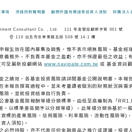
知事項
洗錢防制聲明書
顧問外國有價證券投資人須知
財團法人
 Consultant Co. , Ltd.
111 年金管投顧新字第 001 號
們
110 台北市忠孝東路五段 508 號 14-1 樓
申報生效在國內募集及銷售，惟不表示絕無風險。基金經
意義務外，不負責本基金之盈虧，亦不保證最低之收益；有
(可至展新投顧網站
www.navigate.com.tw
或 基金資訊
金之績效，各基金投資風險請詳閱基金公開說明書。本報
在本報告撰寫過程中，並未考量讀者個別的財務狀況與需
風險，並就投資結果自行負責。
基金風險報酬等級分類標準，由低至高編制為「RR1,RR2
準差，以標準差區間予以分類等級）。此等級分類係基於⼀
投資標的產業風險、信用風險、利率風險、流動性風險等)
資人須知)。
之必然持股，亦不代表任何金融商品之推介或建議。投資