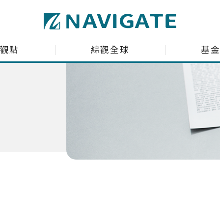
ltant Co., Ltd.
觀點
綜觀全球
基
場趨勢剖析
全球資金流向脈動
投資瞭望台
台股基金ETF觀測
聊商業萬象
海外股債ETF觀測
產投組建議
深綠基金績效掃描
股投組建議
境外基金流向掃描
國際焦點黑馬個股