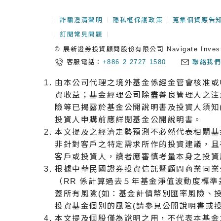
詐騙澄清聲明
隱私權保護政策
蒐集個資應告
訂閱常見問題
© 展新證券投資顧問股份有限公司 Navigate Investment
客服電話：
+886 2 2727 1580
聯絡我
由本公司代理之境外基金係經金管會核准或
資收益；基金經理公司除盡善良管理人之注
險等已揭露於基金公開說明書及投資人須知
投資人申購前應詳閱基金公開說明書。
本文提及之經濟走勢預測不必然代表相關基
非針對客戶之特定需求所作的投資建議，且
客戶或投資人，讀者應審慎考量本身之投資
根據中華⺠國證券投資信託暨顧問商業同業公會
（RR 係計算過去５年基金淨值波動度標
蓋所有風險(如：基金計價幣別匯率風險、
投資基金個別的風險(請參見公開說明書或投
本文提及個股僅為說明之用，不代表本基金