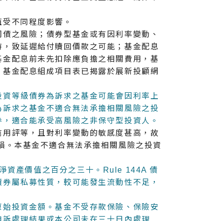
值受不同程度影響。
司債之風險；債券型基金或有因利率變動、
時，致延遲給付贖回價款之可能；基金配息
基金配息前未先扣除應負擔之相關費用，基
。基金配息組成項目表已揭露於展新投顧網
投資等級債券為訴求之基金可能會因利率上
為訴求之基金不適合無法承擔相關風險之投
券，適合能承受高風險之非保守型投資人。
信用評等，且對利率變動的敏感度甚高，故
損。本基金不適合無法承擔相關風險之投資
淨資產價值之百分之三十。Rule 144A 債
債券屬私募性質，較可能發生流動性不足，
原始投資金額。基金不受存款保險、保險安
申訴處理結果或本公司未在三十日內處理