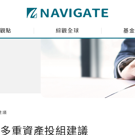
ltant Co., Ltd.
觀點
綜觀全球
基
場趨勢剖析
全球資金流向脈動
投資瞭望台
台股基金ETF觀測
聊商業萬象
海外股債ETF觀測
產投組建議
深綠基金績效掃描
股投組建議
境外基金流向掃描
建議
國際焦點黑馬個股
 領航多重資產投組建議