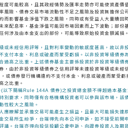
程度可能較高，且其政經情勢及匯率走勢亦可能使資產價
率風險、債券交易市場流動性不足之風險及投資無擔保公
約而影響基金淨值下跌之風險，同時或有受益人大量贖回
未來配息率，基金淨值可能因市場因素而上下波動；部份
任何涉及由本金支出的部份，可能導致原始投資金額減損
級或未經信用評等，且對利率變動的敏感度甚高，故以非
不支付本金、利息或破產而蒙受虧損。以非投資等級債券
合過高之比重。上述債券基金主要係投資於非投資等級債
券，由於非投資等級債券之信用評等未達投資等級或未經
降，或債券發行機構違約不支付本金、利息或破產而蒙受虧
高之比重。
券(以下簡稱Rule 144A 債券)之投資總金額不得超過本基金
特別要求，同時僅有合格機構投資者可以參與該市場，該
動性較大之風險。
人應瞭解並承擔交易可能產生之損益，且最大可能損失達
金交易所生紛爭，台端得先向本公司申訴，如不接受前開
評議。台端亦得向投信投顧公會申訴、向證券投資人及期