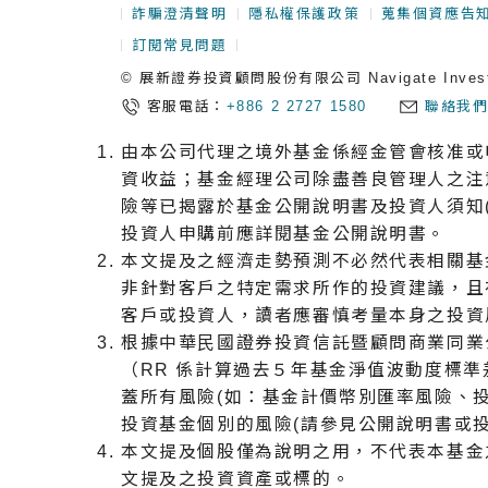
詐騙澄清聲明
隱私權保護政策
蒐集個資應告
訂閱常見問題
© 展新證券投資顧問股份有限公司 Navigate Investment
客服電話：
+886 2 2727 1580
聯絡我
由本公司代理之境外基金係經金管會核准或
資收益；基金經理公司除盡善良管理人之注
險等已揭露於基金公開說明書及投資人須知
投資人申購前應詳閱基金公開說明書。
本文提及之經濟走勢預測不必然代表相關基
非針對客戶之特定需求所作的投資建議，且
客戶或投資人，讀者應審慎考量本身之投資
根據中華⺠國證券投資信託暨顧問商業同業公會
（RR 係計算過去５年基金淨值波動度標
蓋所有風險(如：基金計價幣別匯率風險、
投資基金個別的風險(請參見公開說明書或投
本文提及個股僅為說明之用，不代表本基金
文提及之投資資產或標的。