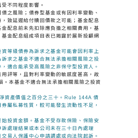
值受不同程度影響。
司債之風險；債券型基金或有因利率變動、
時，致延遲給付贖回價款之可能；基金配息
基金配息前未先扣除應負擔之相關費用，基
。基金配息組成項目表已揭露於展新投顧網
投資等級債券為訴求之基金可能會因利率上
為訴求之基金不適合無法承擔相關風險之投
券，適合能承受高風險之非保守型投資人。
信用評等，且對利率變動的敏感度甚高，故
損。本基金不適合無法承擔相關風險之投資
淨資產價值之百分之三十。Rule 144A 債
債券屬私募性質，較可能發生流動性不足，
原始投資金額。基金不受存款保險、保險安
申訴處理結果或本公司未在三十日內處理
貨交易人保護中心申請調處或向法院起訴。