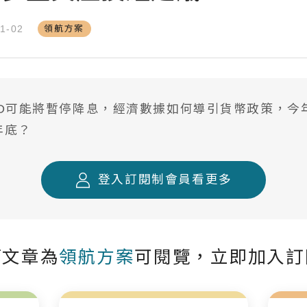
台股精選成長個股
領航方案
1-02
國際名家深度觀察
全球不動產面面觀
聰明投資從這開始
ED可能將暫停降息，經濟數據如何導引貨幣政策，今
年底？
登入訂閱制會員看更多
篇文章為
領航方案
可閱覽，立即加入訂