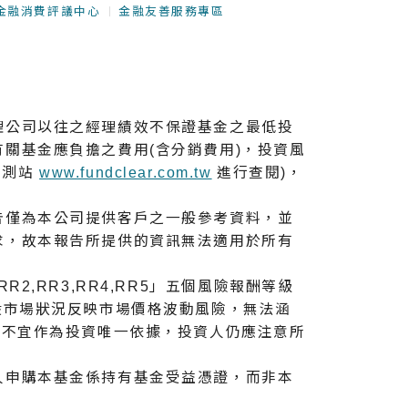
金融消費評議中心
金融友善服務專區
理公司以往之經理績效不保證基金之最低投
關基金應負擔之費用(含分銷費用)，投資風
觀測站
www.fundclear.com.tw
進行查閱)，
告僅為本公司提供客戶之一般參考資料，並
求，故本報告所提供的資訊無法適用於所有
,RR3,RR4,RR5」五個風險報酬等級
般市場狀況反映市場價格波動風險，無法涵
，不宜作為投資唯⼀依據，投資人仍應注意所
人申購本基金係持有基金受益憑證，而非本