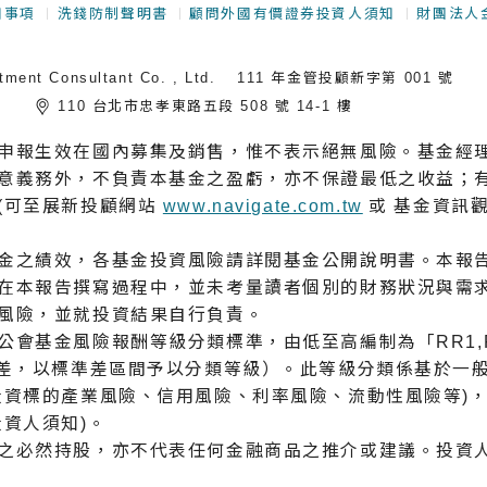
知事項
洗錢防制聲明書
顧問外國有價證券投資人須知
財團法人
 Consultant Co. , Ltd.
111 年金管投顧新字第 001 號
們
110 台北市忠孝東路五段 508 號 14-1 樓
申報生效在國內募集及銷售，惟不表示絕無風險。基金經
意義務外，不負責本基金之盈虧，亦不保證最低之收益；有
(可至展新投顧網站
www.navigate.com.tw
或 基金資訊
金之績效，各基金投資風險請詳閱基金公開說明書。本報
在本報告撰寫過程中，並未考量讀者個別的財務狀況與需
風險，並就投資結果自行負責。
基金風險報酬等級分類標準，由低至高編制為「RR1,RR2
準差，以標準差區間予以分類等級）。此等級分類係基於⼀
投資標的產業風險、信用風險、利率風險、流動性風險等)
資人須知)。
之必然持股，亦不代表任何金融商品之推介或建議。投資