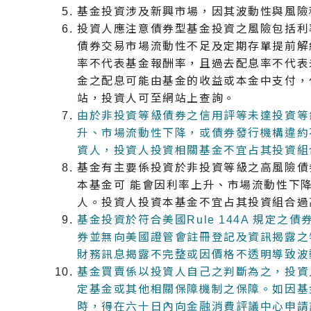
基金投資涉及新興市場，因其波動性與風險
投資人應注意債券型基金投資之風險包括利
債券交易市場流動性不足及定期存單提前解
率不代表基金報酬率，且過去配息率不代表
金之配息可能由基金的收益或本金中支付，
站，投資人可至網站上查詢。
由於非投資等級債券之信用評等未達投資等
升、市場流動性下降，或債券發行機構違約
資人，投資人投資相關基金不宜占其投資組
基金有主要係投資於非投資等級之高風險債
本基金可 能會因利率上升、市場流動性下
人。投資人投資本基金不宜占其投資組合過
基金投資於符合美國Rule 144A 規定之債
券並無向美國證管會註冊登記及資訊揭露之
財務訊息揭露不完整或因價格不透明導致波
基金買賣係以投資人自己之判斷為之，投資
定基金或其他相關保障機制之保障。如因基
時，得在六十日內向金融消費評議中心申請