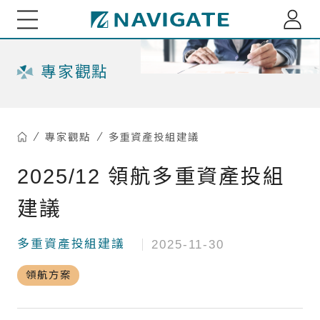
展新證券投資顧問股份有限公司 Navigate Investmen
關於我們
專家觀點
專家觀點
專家觀點
多重資產投組建議
每月市場趨勢剖析
綜觀全球
2025/12 領航多重資產投組
小老闆投資瞭望台
全球資金流向脈動
建議
小老闆聊商業萬象
基金資訊
台股基金ETF觀測
多重資產投組建議
2025-11-30
多重資產投組建議
海外股債ETF觀測
重大訊息
領航方案
精選台股投組建議
深綠基金績效掃描
訂閱介紹