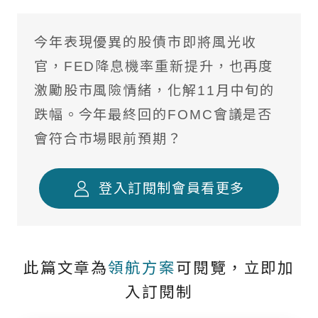
境外基金流向掃描
今年表現優異的股債市即將風光收
國際焦點黑馬個股
官，FED降息機率重新提升，也再度
台股精選成長個股
激勵股市風險情緒，化解11月中旬的
跌幅。今年最終回的FOMC會議是否
國際名家深度觀察
會符合市場眼前預期？
全球不動產面面觀
聰明投資從這開始
登入訂閱制會員看更多
此篇文章為
領航方案
可閱覽，立即加
入訂閱制