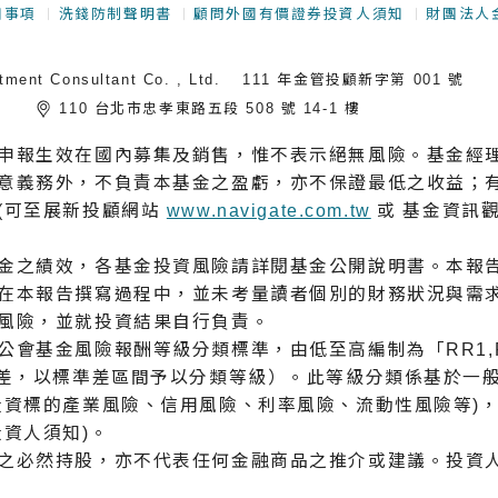
知事項
洗錢防制聲明書
顧問外國有價證券投資人須知
財團法人
 Consultant Co. , Ltd.
111 年金管投顧新字第 001 號
們
110 台北市忠孝東路五段 508 號 14-1 樓
申報生效在國內募集及銷售，惟不表示絕無風險。基金經
意義務外，不負責本基金之盈虧，亦不保證最低之收益；有
(可至展新投顧網站
www.navigate.com.tw
或 基金資訊
金之績效，各基金投資風險請詳閱基金公開說明書。本報
在本報告撰寫過程中，並未考量讀者個別的財務狀況與需
風險，並就投資結果自行負責。
基金風險報酬等級分類標準，由低至高編制為「RR1,RR2
準差，以標準差區間予以分類等級）。此等級分類係基於⼀
投資標的產業風險、信用風險、利率風險、流動性風險等)
資人須知)。
之必然持股，亦不代表任何金融商品之推介或建議。投資