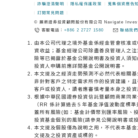
詐騙澄清聲明
隱私權保護政策
蒐集個資應告
訂閱常見問題
© 展新證券投資顧問股份有限公司 Navigate Investment
客服電話：
+886 2 2727 1580
聯絡我
由本公司代理之境外基金係經金管會核准或
資收益；基金經理公司除盡善良管理人之注
險等已揭露於基金公開說明書及投資人須知
投資人申購前應詳閱基金公開說明書。
本文提及之經濟走勢預測不必然代表相關基
非針對客戶之特定需求所作的投資建議，且
客戶或投資人，讀者應審慎考量本身之投資
根據中華⺠國證券投資信託暨顧問商業同業公會
（RR 係計算過去５年基金淨值波動度標
蓋所有風險(如：基金計價幣別匯率風險、
投資基金個別的風險(請參見公開說明書或投
本文提及個股僅為說明之用，不代表本基金
文提及之投資資產或標的。