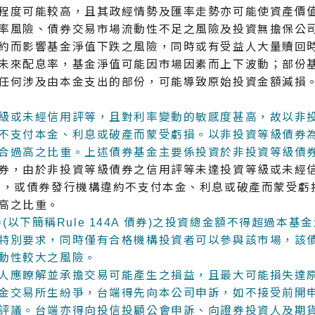
程度可能較高，且其政經情勢及匯率走勢亦可能使資產價
率風險、債券交易市場流動性不足之風險及投資無擔保公
約而影響基金淨值下跌之風險，同時或有受益人大量贖回
未來配息率，基金淨值可能因市場因素而上下波動；部份
任何涉及由本金支出的部份，可能導致原始投資金額減損
級或未經信用評等，且對利率變動的敏感度甚高，故以非
不支付本金、利息或破產而蒙受虧損。以非投資等級債券
合過高之比重。上述債券基金主要係投資於非投資等級債
券，由於非投資等級債券之信用評等未達投資等級或未經
降，或債券發行機構違約不支付本金、利息或破產而蒙受虧
高之比重。
券(以下簡稱Rule 144A 債券)之投資總金額不得超過本基金
特別要求，同時僅有合格機構投資者可以參與該市場，該
動性較大之風險。
人應瞭解並承擔交易可能產生之損益，且最大可能損失達
金交易所生紛爭，台端得先向本公司申訴，如不接受前開
評議。台端亦得向投信投顧公會申訴、向證券投資人及期