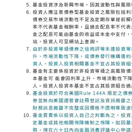
基金投資涉及新興市場，因其波動性與風險
投資人應注意債券型基金投資之風險包括利
債券交易市場流動性不足及定期存單提前解
率不代表基金報酬率，且過去配息率不代表
金之配息可能由基金的收益或本金中支付，
站，投資人可至網站上查詢。
由於非投資等級債券之信用評等未達投資等
升、市場流動性下降，或債券發行機構違約
資人，投資人投資相關基金不宜占其投資組
基金有主要係投資於非投資等級之高風險債
本基金可 能會因利率上升、市場流動性下
人。投資人投資本基金不宜占其投資組合過
基金投資於符合美國Rule 144A 規定之債
券並無向美國證管會註冊登記及資訊揭露之
財務訊息揭露不完整或因價格不透明導致波
基金買賣係以投資人自己之判斷為之，投資
定基金或其他相關保障機制之保障。如因基
時，得在六十日內向金融消費評議中心申請