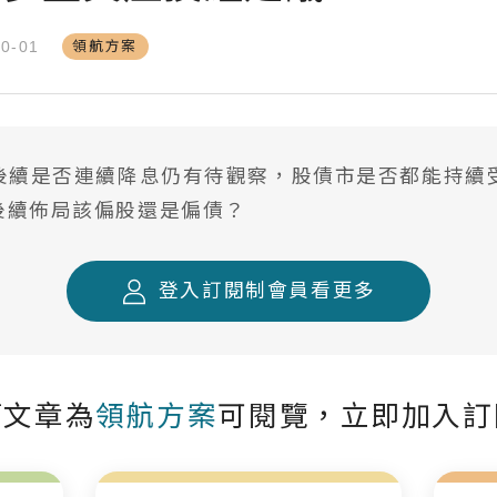
台股精選成長個股
領航方案
10-01
國際名家深度觀察
全球不動產面面觀
聰明投資從這開始
但後續是否連續降息仍有待觀察，股債市是否都能持續
後續佈局該偏股還是偏債？
登入訂閱制會員看更多
篇文章為
領航方案
可閱覽，立即加入訂