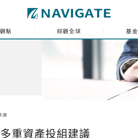
ltant Co., Ltd.
觀點
綜觀全球
基
場趨勢剖析
全球資金流向脈動
投資瞭望台
台股基金ETF觀測
聊商業萬象
海外股債ETF觀測
產投組建議
深綠基金績效掃描
股投組建議
境外基金流向掃描
建議
國際焦點黑馬個股
 領航多重資產投組建議