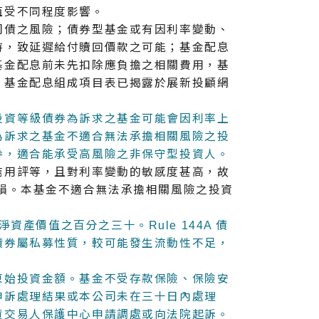
值受不同程度影響。
司債之風險；債券型基金或有因利率變動、
時，致延遲給付贖回價款之可能；基金配息
基金配息前未先扣除應負擔之相關費用，基
。基金配息組成項目表已揭露於展新投顧網
投資等級債券為訴求之基金可能會因利率上
為訴求之基金不適合無法承擔相關風險之投
券，適合能承受高風險之非保守型投資人。
信用評等，且對利率變動的敏感度甚高，故
損。本基金不適合無法承擔相關風險之投資
淨資產價值之百分之三十。Rule 144A 債
債券屬私募性質，較可能發生流動性不足，
原始投資金額。基金不受存款保險、保險安
申訴處理結果或本公司未在三十日內處理
貨交易人保護中心申請調處或向法院起訴。