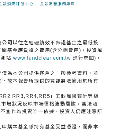
金融消費評議中心
金融友善服務專區
理公司以往之經理績效不保證基金之最低投
關基金應負擔之費用(含分銷費用)，投資風
觀測站
www.fundclear.com.tw
進行查閱)，
告僅為本公司提供客戶之一般參考資料，並
求，故本報告所提供的資訊無法適用於所有
,RR3,RR4,RR5」五個風險報酬等級
般市場狀況反映市場價格波動風險，無法涵
，不宜作為投資唯⼀依據，投資人仍應注意所
人申購本基金係持有基金受益憑證，而非本