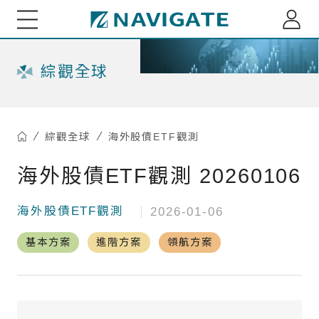
展新證券投資顧問股份有限公司 Navigate Investmen
關於我們
綜觀全球
專家觀點
綜觀全球
海外股債ETF觀測
每月市場趨勢剖析
綜觀全球
海外股債ETF觀測 20260106
小老闆投資瞭望台
全球資金流向脈動
海外股債ETF觀測
2026-01-06
小老闆聊商業萬象
基金資訊
台股基金ETF觀測
基本方案
進階方案
領航方案
多重資產投組建議
海外股債ETF觀測
重大訊息
精選台股投組建議
深綠基金績效掃描
訂閱介紹