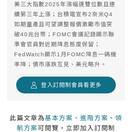
美三大指數2025年漲幅達雙位數且連
境外基金流向掃描
續第三年上漲；台積電宣布2奈米Q4
國際焦點黑馬個股
如期量產且可望調整報價激勵市值突
台股精選成長個股
破40兆台幣；FOMC會議記錄顯示聯
準會官員對近期降息態度保留；
國際名家深度觀察
FedWatch顯示1月FOMC降息一碼機
全球不動產面面觀
率降；債市漲跌互見、美元略升。
聰明投資從這開始
登入訂閱制會員看更多
此篇文章為
基本方案、進階方案、領
航方案
可閱覽，立即加入訂閱制