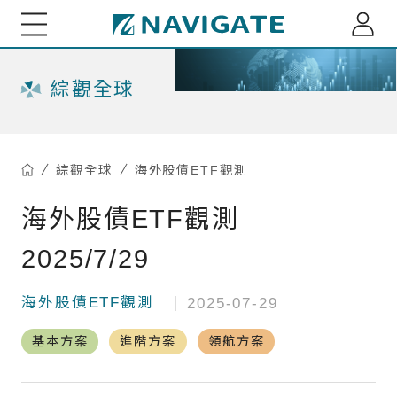
展新證券投資顧問股份有限公司 Navigate Investmen
關於我們
綜觀全球
專家觀點
綜觀全球
海外股債ETF觀測
每月市場趨勢剖析
綜觀全球
海外股債ETF觀測
小老闆投資瞭望台
全球資金流向脈動
2025/7/29
小老闆聊商業萬象
基金資訊
台股基金ETF觀測
海外股債ETF觀測
2025-07-29
多重資產投組建議
海外股債ETF觀測
重大訊息
基本方案
進階方案
領航方案
精選台股投組建議
深綠基金績效掃描
訂閱介紹