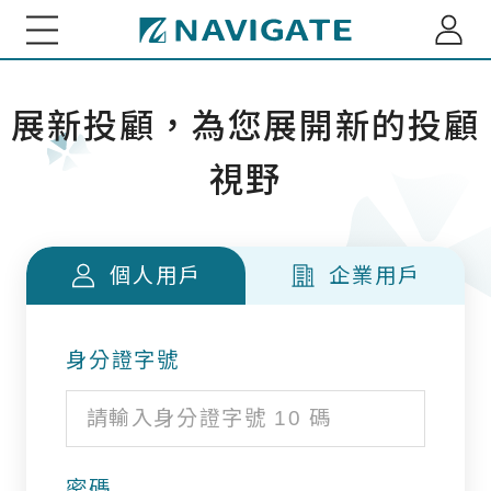
展新證券投資顧問股份有限公司 Navigate Investmen
關於我們
展新投顧，為您展開新的投顧
視野
專家觀點
每月市場趨勢剖析
綜觀全球
個人用戶
企業用戶
小老闆投資瞭望台
全球資金流向脈動
小老闆聊商業萬象
基金資訊
台股基金ETF觀測
身分證字號
多重資產投組建議
海外股債ETF觀測
重大訊息
精選台股投組建議
深綠基金績效掃描
訂閱介紹
密碼