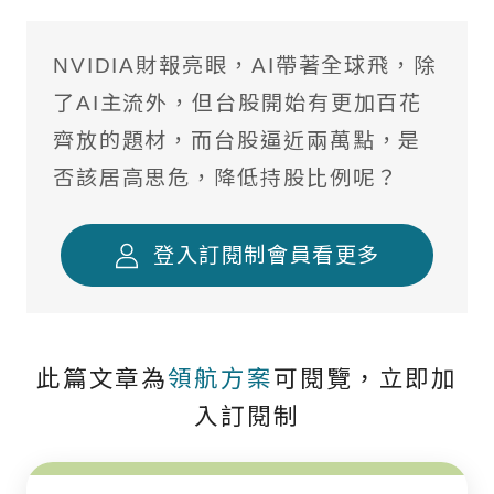
境外基金流向掃描
NVIDIA財報亮眼，AI帶著全球飛，除
國際焦點黑馬個股
了AI主流外，但台股開始有更加百花
台股精選成長個股
齊放的題材，而台股逼近兩萬點，是
否該居高思危，降低持股比例呢？
國際名家深度觀察
全球不動產面面觀
登入訂閱制會員看更多
聰明投資從這開始
此篇文章為
領航方案
可閱覽，立即加
入訂閱制