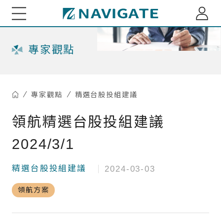
展新證券投資顧問股份有限公司 Navigate Investmen
關於我們
專家觀點
專家觀點
專家觀點
精選台股投組建議
每月市場趨勢剖析
綜觀全球
領航精選台股投組建議
小老闆投資瞭望台
全球資金流向脈動
2024/3/1
小老闆聊商業萬象
基金資訊
台股基金ETF觀測
精選台股投組建議
2024-03-03
多重資產投組建議
海外股債ETF觀測
重大訊息
領航方案
精選台股投組建議
深綠基金績效掃描
訂閱介紹