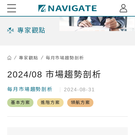
展新證券投資顧問股份有限公司 Navigate Investmen
關於我們
專家觀點
專家觀點
專家觀點
每月市場趨勢剖析
每月市場趨勢剖析
綜觀全球
2024/08 市場趨勢剖析
小老闆投資瞭望台
全球資金流向脈動
每月市場趨勢剖析
2024-08-31
小老闆聊商業萬象
基金資訊
台股基金ETF觀測
基本方案
進階方案
領航方案
多重資產投組建議
海外股債ETF觀測
重大訊息
精選台股投組建議
深綠基金績效掃描
訂閱介紹