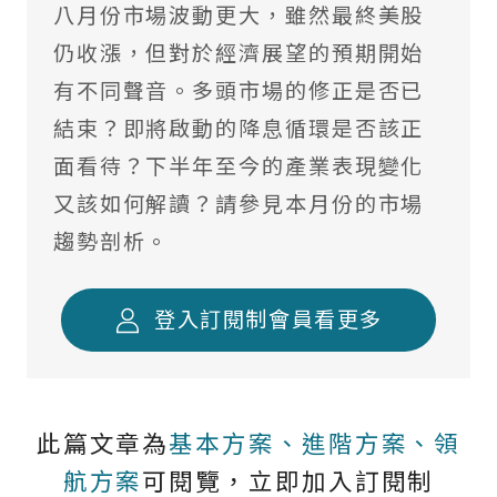
八月份市場波動更大，雖然最終美股
境外基金流向掃描
仍收漲，但對於經濟展望的預期開始
國際焦點黑馬個股
有不同聲音。多頭市場的修正是否已
台股精選成長個股
結束？即將啟動的降息循環是否該正
面看待？下半年至今的產業表現變化
國際名家深度觀察
又該如何解讀？請參見本月份的市場
全球不動產面面觀
趨勢剖析。
聰明投資從這開始
登入訂閱制會員看更多
此篇文章為
基本方案、進階方案、領
航方案
可閱覽，立即加入訂閱制