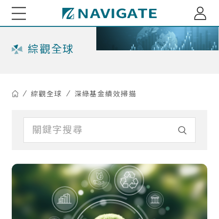
展新證券投資顧問股份有限公司 Navigate Investmen
關於我們
綜觀全球
專家觀點
綜觀全球
深綠基金績效掃描
每月市場趨勢剖析
綜觀全球
小老闆投資瞭望台
全球資金流向脈動
小老闆聊商業萬象
基金資訊
台股基金ETF觀測
多重資產投組建議
海外股債ETF觀測
重大訊息
精選台股投組建議
深綠基金績效掃描
訂閱介紹