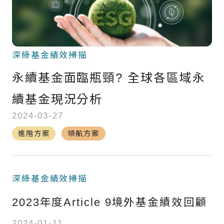
境外基金流向掃描
國際焦點黑馬個股
深綠基金績效掃描
台股精選成長個股
永續基金面臨瓶頸? 全球各區域永
國際名家深度觀察
續基金現況分析
全球不動產面面觀
2024-03-27
聰明投資從這開始
進階方案
領航方案
深綠基金績效掃描
2023年度Article 9境外基金績效回顧
2024-01-11