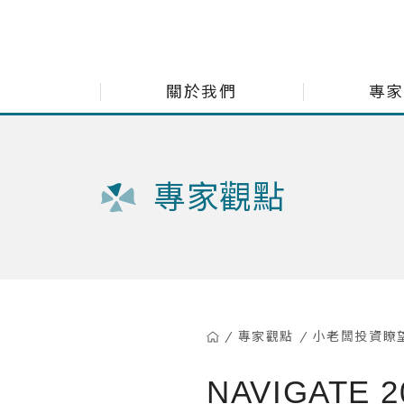
展新證券投資顧問股份有限公司 Navigate Investment Consu
關於我們
專家
每月市
專家觀點
小老闆
小老闆
多重資
精選台
專家觀點
小老闆投資瞭
NAVIGATE