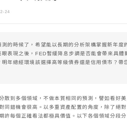
台股精選成長個股
12-24
國際名家深度觀察
全球不動產面面觀
聰明投資從這開始
預測的時候了，希望能以長期的分析架構掌握新年度
亮眼表現之後，FED暫緩降息步調是否能會帶來具體
？明年總經環境該選擇高等級債券還是信用債市？帶
分散到多個領域，不做本質相同的預測，譬如看好美
對同錯機會很高。以多重資產配置的角度，除了絕對
期許每個正確看法都極具價值。以下各個領域分段分