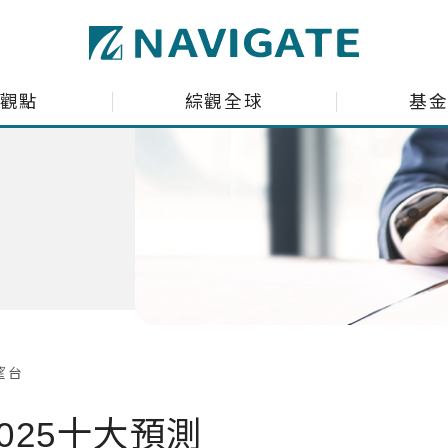
ltant Co., Ltd.
觀點
綜觀全球
基
場趨勢剖析
全球資金流向脈動
投資瞭望台
台股基金ETF觀測
聊商業萬象
海外股債ETF觀測
產投組建議
深綠基金績效掃描
股投組建議
境外基金流向掃描
望台
國際焦點黑馬個股
 2025十大預測